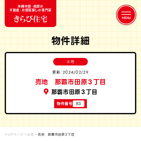
沖縄中部・南部の
不動産・お部屋探しの専門家
物件詳細
土地
更新：2024/02/29
売地 那覇市田原３丁目
那覇市田原３丁目
物件番号
83
トップページ
土地
売地 那覇市田原３丁目