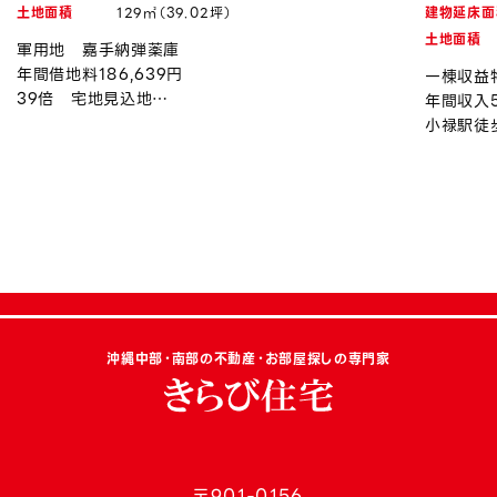
土地面積
129㎡（39.02坪）
建物延床面
土地面積
軍用地 嘉手納弾薬庫
年間借地料186,639円
一棟収益
39倍 宅地見込地
年間収入5
令和8年度上昇率約0.94％
小禄駅徒
沖縄中部・南部の不動産・お部屋探しの専門家
〒901-0156