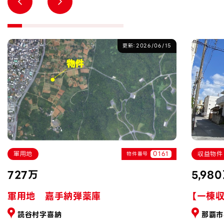
更新：2026/06/15
軍用地
0161
収益物件
物件番号
727万
5,98
軍用地 嘉手納弾薬庫
【一棟
読谷村字喜納
那覇市