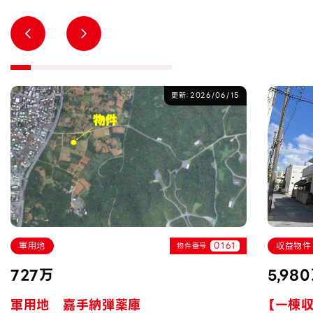
更新：2026/06/15
軍用地
0161
収益物件
物件番号
727万
5,98
軍用地 嘉手納弾薬庫
【一棟