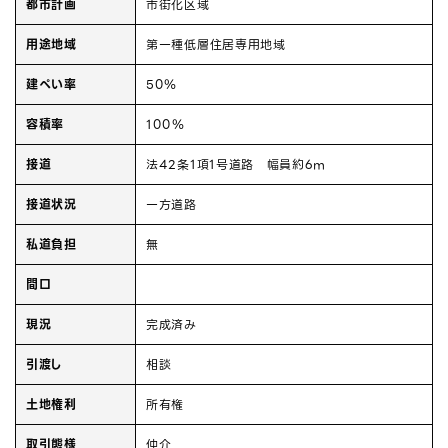
都市計画
市街化区域
用途地域
第一種低層住居専用地域
建ぺい率
50％
容積率
100％
接道
法42条1項1号道路 幅員約6ｍ
接道状況
一方道路
私道負担
無
間口
現況
完成済み
引渡し
相談
土地権利
所有権
取引態様
仲介