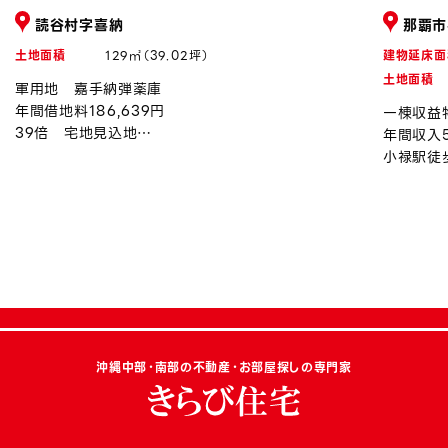
読谷村字喜納
那覇市
土地面積
129㎡（39.02坪）
建物延床面
土地面積
軍用地 嘉手納弾薬庫
年間借地料186,639円
一棟収益
39倍 宅地見込地
年間収入5
令和8年度上昇率約0.94％
小禄駅徒
沖縄中部・南部の不動産・お部屋探しの専門家