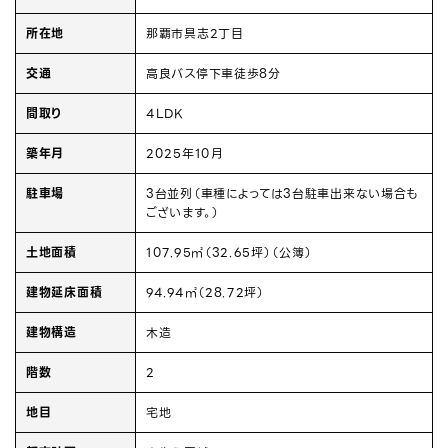
所在地
那覇市具志2丁目
交通
高良バス停下車徒歩8分
間取り
4LDK
築年月
2025年10月
駐車場
3台並列（車種によっては3台駐車出来ない場合も
ございます。）
土地面積
107.95㎡（32.65坪）（公簿）
建物延床面積
94.94㎡（28.72坪）
建物構造
木造
階数
2
地目
宅地