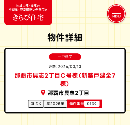
沖縄中部・南部の
不動産・お部屋探しの専門家
物件詳細
一戸建て
更新：2026/03/13
那覇市具志2丁目Ｃ号棟（新築戸建全7
棟）
那覇市具志2丁目
3LDK
築2025年
物件番号
0139