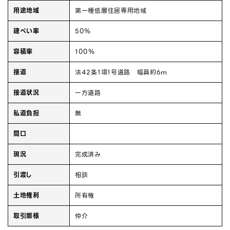
用途地域
第一種低層住居専用地域
建ぺい率
50％
容積率
100％
接道
法42条1項1号道路 幅員約6ｍ
接道状況
一方道路
私道負担
無
間口
現況
完成済み
引渡し
相談
土地権利
所有権
取引態様
仲介