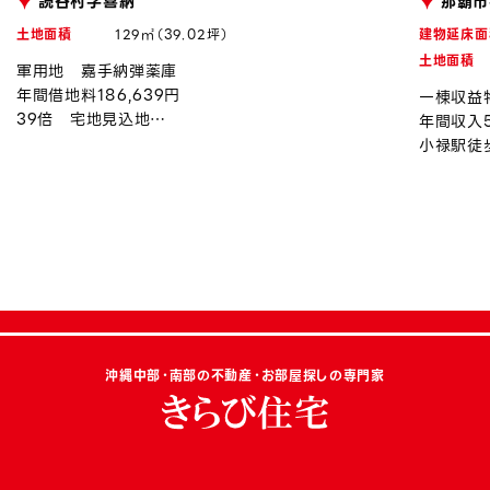
読谷村字喜納
那覇市
土地面積
129㎡（39.02坪）
建物延床面
土地面積
軍用地 嘉手納弾薬庫
年間借地料186,639円
一棟収益
39倍 宅地見込地
年間収入5
令和8年度上昇率約0.94％
小禄駅徒
沖縄中部・南部の不動産・お部屋探しの専門家