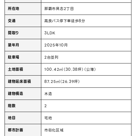
所在地
那覇市具志2丁目
交通
高良バス停下車徒歩8分
間取り
3LDK
築年月
2025年10月
駐車場
2台並列
土地面積
100.42㎡（30.38坪）（公簿）
建物延床面積
87.25㎡（26.39坪）
建物構造
木造
階数
2
地目
宅地
都市計画
市街化区域