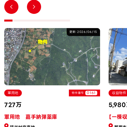
更新：2026/06/15
軍用地
0161
収益物件
物件番号
727万
5,98
軍用地 嘉手納弾薬庫
【一棟