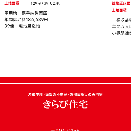
土地面積
129㎡（39.02坪）
建物延床面
土地面積
軍用地 嘉手納弾薬庫
年間借地料186,639円
一棟収益
39倍 宅地見込地
年間収入5
令和8年度上昇率約0.94％
小禄駅徒
沖縄中部・南部の不動産・お部屋探しの専門家
〒901-0156