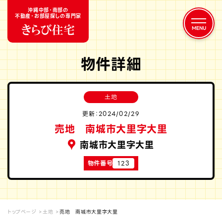
沖縄中部・南部の
不動産・お部屋探しの専門家
物件詳細
土地
更新：2024/02/29
売地 南城市大里字大里
南城市大里字大里
物件番号
123
トップページ
土地
売地 南城市大里字大里