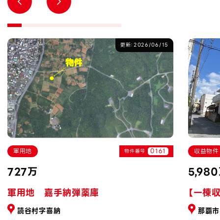
更新：2026/06/15
軍用地
0161
収益物件
物件番号
727万
5,98
軍用地 嘉手納弾薬庫
【一棟
読谷村字喜納
那覇市