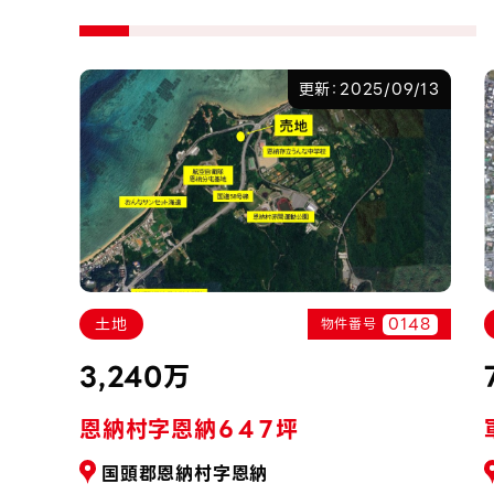
7/22
更新：2025/09/13
149
0148
土地
物件番号
3,240万
恩納村字恩納６４７坪
国頭郡恩納村字恩納