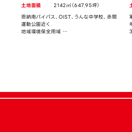
土地面積
2142㎡（647.95坪）
恩納南バイパス、OIST、うんな中学校、赤間
運動公園近く
地域環境保全用域
土地改変率20％以内
高さ制限あり
恩納村の開発承認要す