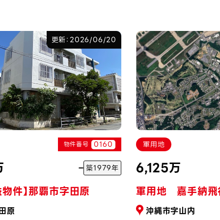
更新：2026/06/20
0160
軍用地
物件番号
万
6,125万
築1979年
益物件】那覇市字田原
軍用地 嘉手納飛
田原
沖縄市字山内