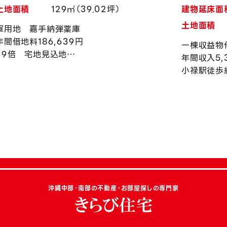
土地面積
129㎡（39.02坪）
建物延床面
土地面積
軍用地 嘉手納弾薬庫
年間借地料186,639円
一棟収益物
39倍 宅地見込地
年間収入5,
令和8年度上昇率約0.94％
小禄駅徒歩
沖縄中部・南部の不動産・お部屋探しの専門家