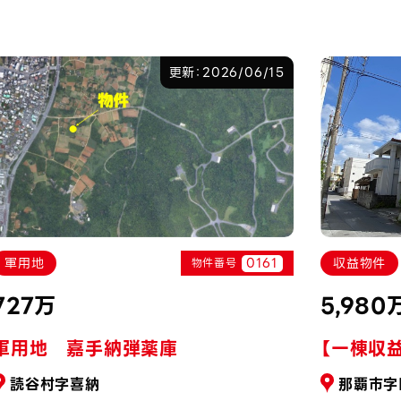
更新：2026/06/15
0161
軍用地
収益物件
物件番号
727万
5,980
軍用地 嘉手納弾薬庫
【一棟収
読谷村字喜納
那覇市字