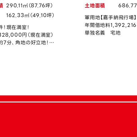
積
290.11㎡（87.76坪）
土地面積
686.7
162.33㎡（49.10坪）
軍用地【嘉手納飛行場】
年間借地料1,392,21
件！現在満室！
単独名義 宅地
328,000円（現在満室）
約7分、角地の好立地！