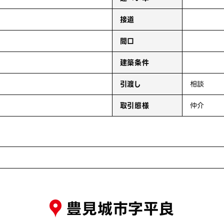
接道
間口
建築条件
引渡し
相談
取引態様
仲介
豊見城市字平良