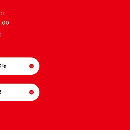
30
:00
日
依頼
せ