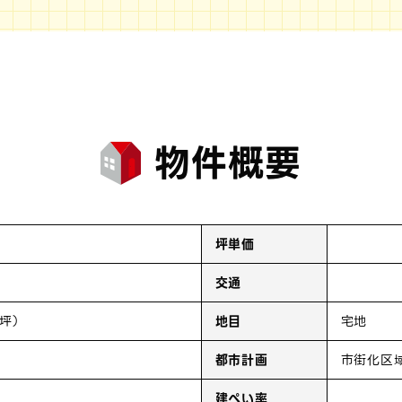
物件概要
坪単価
交通
4坪）
地目
宅地
都市計画
市街化区
建ぺい率