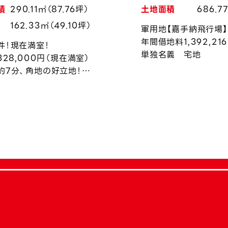
積
290.11㎡（87.76坪）
土地面積
686.7
162.33㎡（49.10坪）
軍用地【嘉手納飛行場】
年間借地料1,392,21
件！現在満室！
単独名義 宅地
328,000円（現在満室）
約7分、角地の好立地！