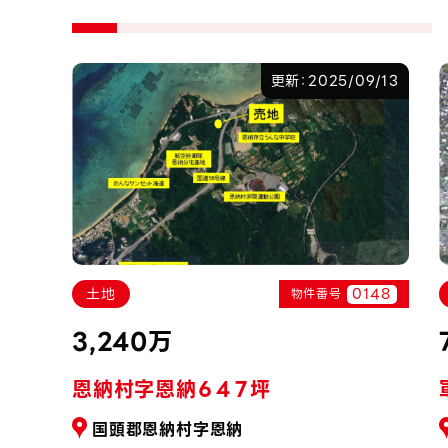
7/22
更新：2025/09/13
149
0148
土地
物件番号
3,240万
恩納村字恩納６４７坪
国頭郡恩納村字恩納