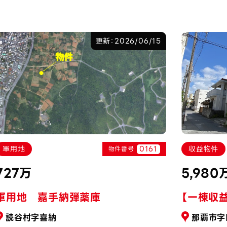
更新：2026/06/15
0161
軍用地
収益物件
物件番号
727万
5,980
軍用地 嘉手納弾薬庫
【一棟収
読谷村字喜納
那覇市字