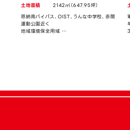
土地面積
2142㎡（647.95坪）
恩納南バイパス、OIST、うんな中学校、赤間
運動公園近く
地域環境保全用域
土地改変率20％以内
高さ制限あり
恩納村の開発承認要す