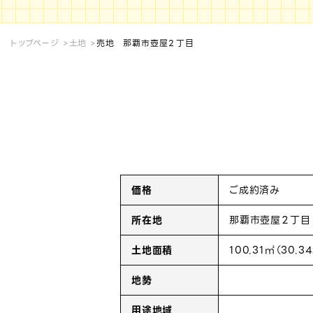
トップページ
土地
売地 那覇市壺屋２丁目
価格
ご成約済み
所在地
那覇市壺屋２丁目
土地面積
100.31㎡（30.3
地勢
用途地域