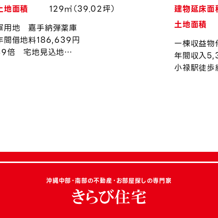
土地面積
129㎡（39.02坪）
建物延床面
土地面積
軍用地 嘉手納弾薬庫
年間借地料186,639円
一棟収益物
39倍 宅地見込地
年間収入5,
令和8年度上昇率約0.94％
小禄駅徒歩
沖縄中部・南部の不動産・お部屋探しの専門家