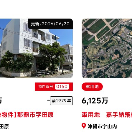
更新：2026/06/20
0160
軍用地
物件番号
万
6,125万
築1979年
益物件】那覇市字田原
軍用地 嘉手納飛
田原
沖縄市字山内