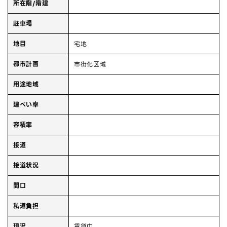
所在階/階建
駐車場
地目
宅地
都市計画
市街化区域
用途地域
建ぺい率
容積率
接道
接道状況
間口
私道負担
現況
賃貸中