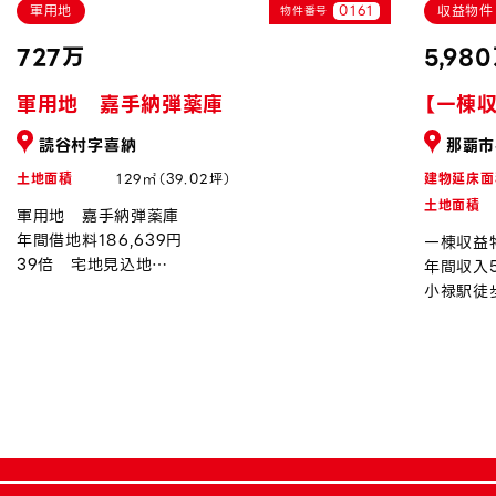
軍用地
0161
収益物件
物件番号
727万
5,98
軍用地 嘉手納弾薬庫
【一棟
読谷村字喜納
那覇市
土地面積
129㎡（39.02坪）
建物延床面
土地面積
軍用地 嘉手納弾薬庫
年間借地料186,639円
一棟収益
39倍 宅地見込地
年間収入5
令和8年度上昇率約0.94％
小禄駅徒