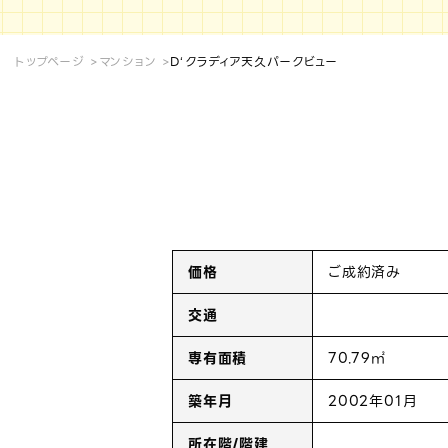
トップページ
マンション
D‘クラディア天久パークビュー
価格
ご成約済み
交通
専有面積
70.79㎡
築年月
2002年01月
所在階/階建