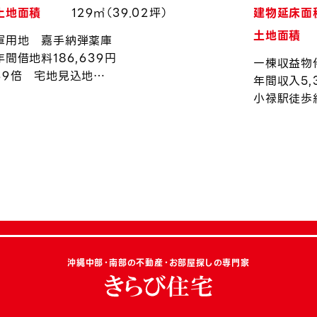
土地面積
129㎡（39.02坪）
建物延床面
土地面積
軍用地 嘉手納弾薬庫
年間借地料186,639円
一棟収益物
39倍 宅地見込地
年間収入5,
令和8年度上昇率約0.94％
小禄駅徒歩
沖縄中部・南部の不動産・お部屋探しの専門家