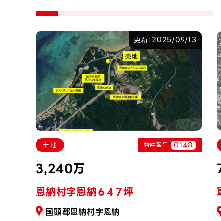
7/22
更新：2025/09/13
149
0148
土地
物件番号
3,240万
恩納村字恩納６４７坪
国頭郡恩納村字恩納