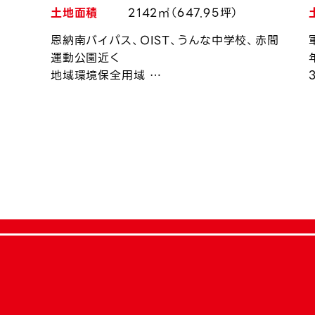
土地面積
2142㎡（647.95坪）
恩納南バイパス、OIST、うんな中学校、赤間
運動公園近く
地域環境保全用域
土地改変率20％以内
高さ制限あり
恩納村の開発承認要す