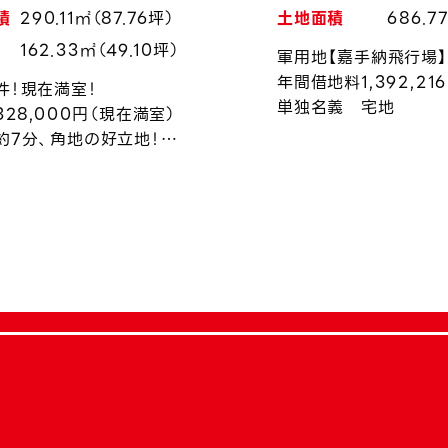
積
290.11㎡（87.76坪）
土地面積
686.7
162.33㎡（49.10坪）
軍用地【嘉手納飛行場】
年間借地料1,392,21
件！現在満室！
単独名義 宅地
328,000円（現在満室）
約7分、角地の好立地！