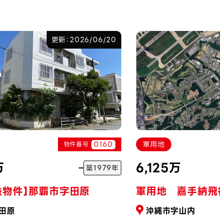
更新：2026/06/20
0160
軍用地
物件番号
万
6,125万
築1979年
益物件】那覇市字田原
軍用地 嘉手納飛
田原
沖縄市字山内