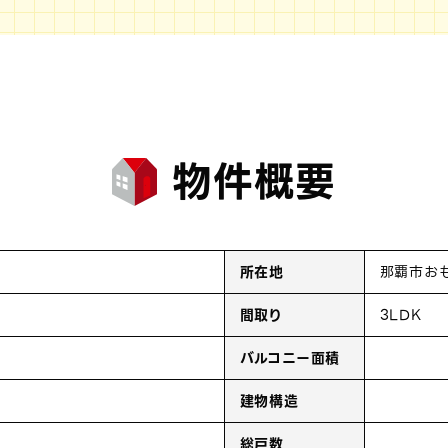
物件概要
所在地
那覇市お
間取り
3LDK
バルコニー面積
建物構造
総戸数