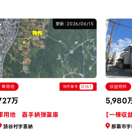
更新：2026/06/15
0161
軍用地
収益物件
物件番号
727万
5,980
軍用地 嘉手納弾薬庫
【一棟収
読谷村字喜納
那覇市字