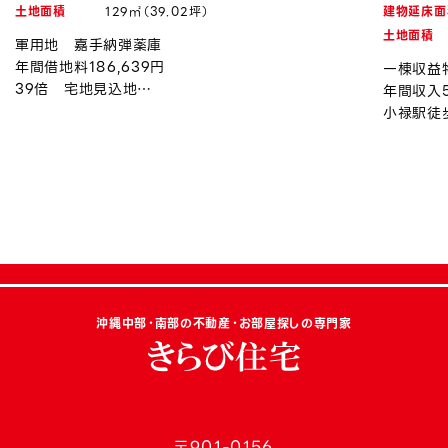
土地面積
129㎡（39.02坪）
建物延床面
土地面積
軍用地 嘉手納弾薬庫
年間借地料186,639円
一棟収益
39倍 宅地見込地
年間収入5
令和8年度上昇率約0.94％
小禄駅徒
沖縄中部・南部の不動産・お部屋探しの専門家
〒901-0156