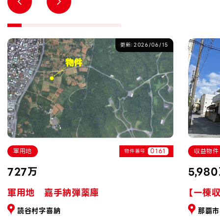
更新：2026/06/15
軍用地
0161
収益物件
物件番号
727万
5,98
軍用地 嘉手納弾薬庫
【一棟
読谷村字喜納
那覇市