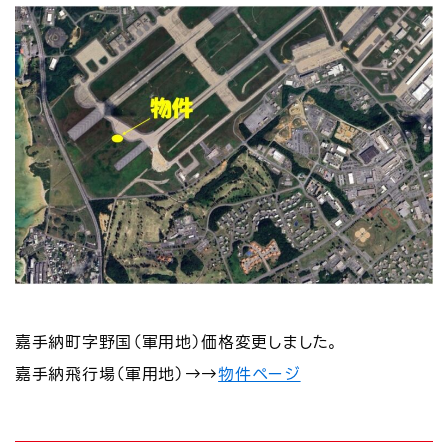
嘉手納町字野国（軍用地）価格変更しました。
嘉手納飛行場（軍用地）→→
物件ページ