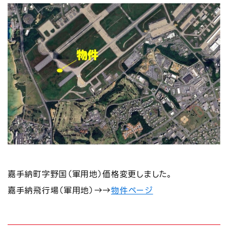
嘉手納町字野国（軍用地）価格変更しました。
嘉手納飛行場（軍用地）→→
物件ページ