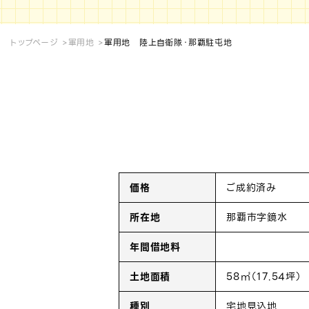
トップページ
軍用地
軍用地 陸上自衛隊・那覇駐屯地
価格
ご成約済み
所在地
那覇市字鏡水
年間借地料
土地面積
58㎡（17.54坪）
種別
宅地見込地