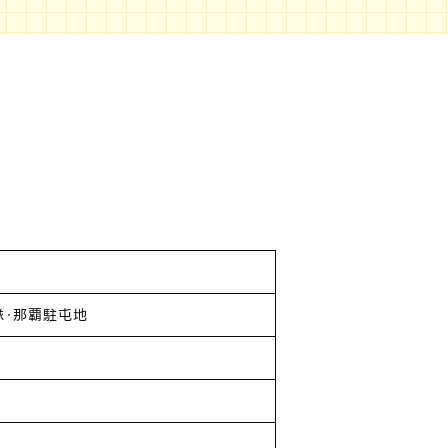
隊・那覇駐屯地