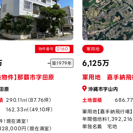
0160
軍用地
物件番号
万
6,125万
築1979年
益物件】那覇市字田原
軍用地 嘉手納飛
田原
沖縄市字山内
積
290.11㎡（87.76坪）
土地面積
686.7
162.33㎡（49.10坪）
軍用地【嘉手納飛行場】
年間借地料1,392,21
件！現在満室！
単独名義 宅地
328,000円（現在満室）