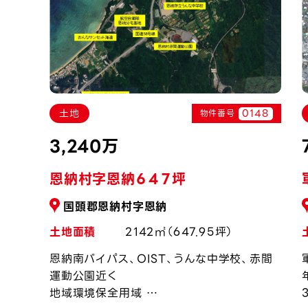
149
0148
土地
物件番号
3,240万
恩納村字恩納６４７坪
国頭郡恩納村字恩納
土地面積
2142㎡（647.95坪）
恩納南バイパス、OIST、うんな中学校、赤間
運動公園近く
地域環境保全用域