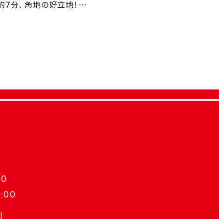
約7分、角地の好立地！
30
:00
日