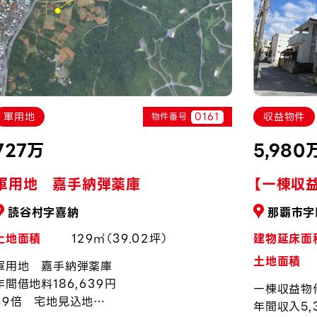
0161
軍用地
収益物件
物件番号
727万
5,980
軍用地 嘉手納弾薬庫
【一棟収
読谷村字喜納
那覇市字
土地面積
129㎡（39.02坪）
建物延床面
土地面積
軍用地 嘉手納弾薬庫
年間借地料186,639円
一棟収益物
39倍 宅地見込地
年間収入5,