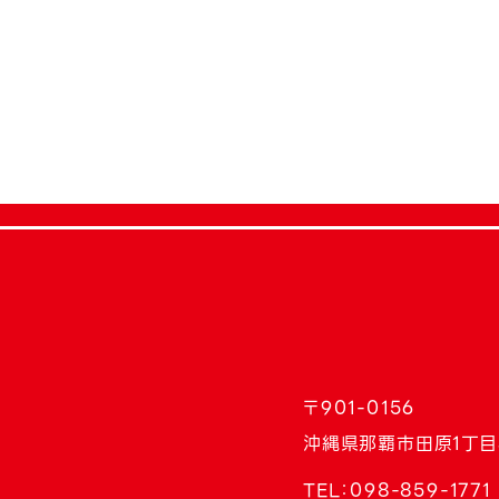
土地改変率20％以内
高さ制限あり
恩納村の開発承認要す
〒901-0156
沖縄県那覇市田原1丁目
TEL：
098-859-1771