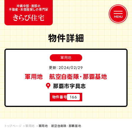
沖縄中部・南部の
不動産・お部屋探しの専門家
物件詳細
軍用地
更新：2024/02/29
軍用地 航空自衛隊・那覇基地
那覇市字具志
物件番号
166
トップページ
軍用地
軍用地 航空自衛隊・那覇基地