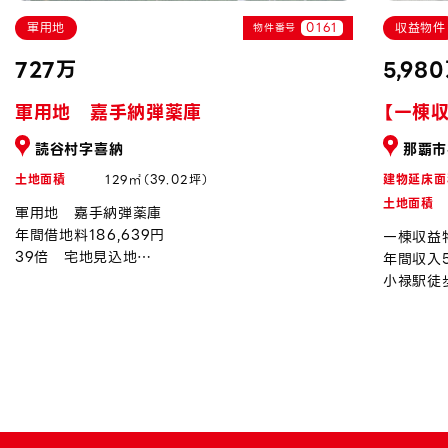
軍用地
0161
収益物件
物件番号
727万
5,98
軍用地 嘉手納弾薬庫
【一棟
読谷村字喜納
那覇市
土地面積
129㎡（39.02坪）
建物延床面
土地面積
軍用地 嘉手納弾薬庫
年間借地料186,639円
一棟収益
39倍 宅地見込地
年間収入5
令和8年度上昇率約0.94％
小禄駅徒