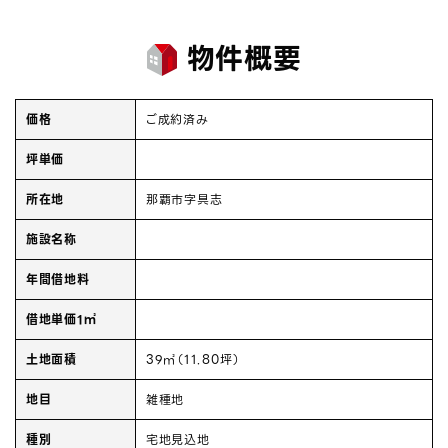
物件概要
価格
ご成約済み
坪単価
所在地
那覇市字具志
施設名称
年間借地料
借地単価1㎡
土地面積
39㎡（11.80坪）
地目
雑種地
種別
宅地見込地