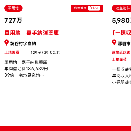
軍用地
0161
収益物件
物件番号
727万
5,98
軍用地 嘉手納弾薬庫
【一棟
読谷村字喜納
那覇市
土地面積
129㎡（39.02坪）
建物延床面
土地面積
軍用地 嘉手納弾薬庫
年間借地料186,639円
一棟収益
39倍 宅地見込地
年間収入5
令和8年度上昇率約0.94％
小禄駅徒