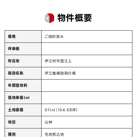
物件概要
価格
ご成約済み
坪単価
所在地
伊江村字西江上
施設名称
伊江島補助飛行場
年間借地料
借地単価1㎡
土地面積
511㎡（154.58坪）
地目
山林
種別
宅地見込地