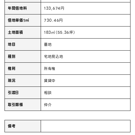
年間借地料
133,674円
借地単価1㎡
730.46円
土地面積
183㎡（55.36坪）
地目
墓地
種別
宅地見込地
権利
所有権
現況
賃貸中
引渡日
相談
取引態様
仲介
備考