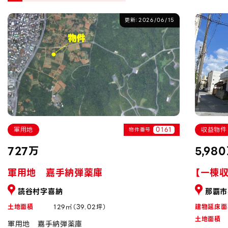
更新：2026/06/15
軍用地
0161
収益物件
物件番号
727万
5,98
軍用地 嘉手納弾薬庫
【一棟
読谷村字喜納
那覇市
土地面積
129㎡（39.02坪）
建物延床面
土地面積
軍用地 嘉手納弾薬庫