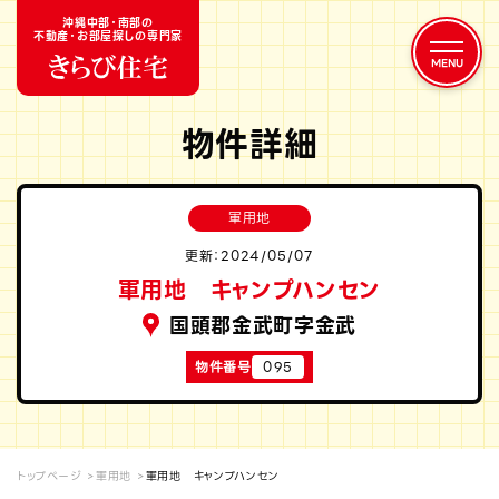
沖縄中部・南部の
不動産・お部屋探しの専門家
物件詳細
軍用地
更新：2024/05/07
軍用地 キャンプハンセン
国頭郡金武町字金武
物件番号
095
トップページ
軍用地
軍用地 キャンプハンセン