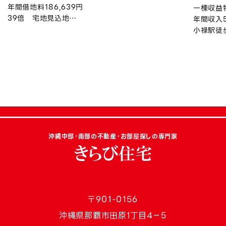
年間借地料186,639円
一棟収益
39倍 宅地見込地
年間収入5
令和8年度上昇率約0.94％
小禄駅徒
沖縄中部・南部の不動産・お部屋探しの専門家
〒901-0156
沖縄県那覇市田原1丁目4−5