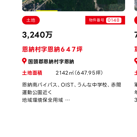
149
0148
土地
物件番号
3,240万
恩納村字恩納６４７坪
国頭郡恩納村字恩納
土地面積
2142㎡（647.95坪）
恩納南バイパス、OIST、うんな中学校、赤間
運動公園近く
地域環境保全用域
土地改変率20％以内
高さ制限あり
恩納村の開発承認要す