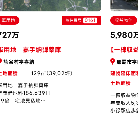
0161
軍用地
収益物件
物件番号
727万
5,980
軍用地 嘉手納弾薬庫
【一棟収
読谷村字喜納
那覇市字
土地面積
129㎡（39.02坪）
建物延床面
土地面積
軍用地 嘉手納弾薬庫
年間借地料186,639円
一棟収益物
39倍 宅地見込地
年間収入5,
令和8年度上昇率約0.94％
小禄駅徒歩