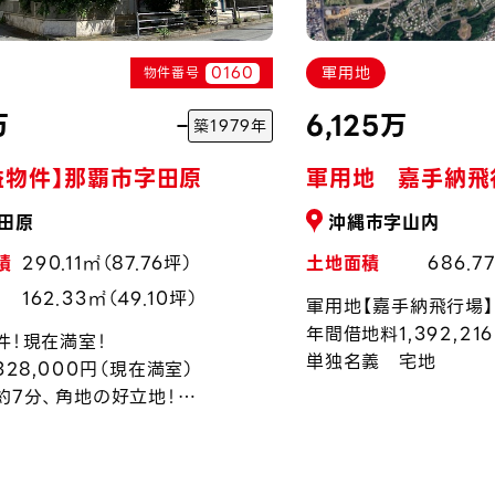
0160
軍用地
物件番号
万
6,125万
築1979年
益物件】那覇市字田原
軍用地 嘉手納飛
田原
沖縄市字山内
積
290.11㎡（87.76坪）
土地面積
686.7
162.33㎡（49.10坪）
軍用地【嘉手納飛行場】
年間借地料1,392,21
件！現在満室！
単独名義 宅地
328,000円（現在満室）
約7分、角地の好立地！